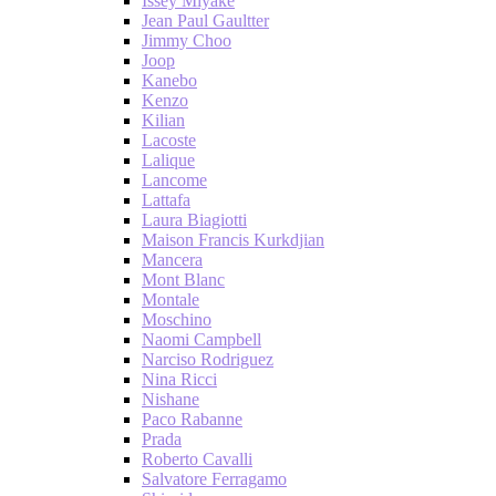
Issey Miyake
Jean Paul Gaultter
Jimmy Choo
Joop
Kanebo
Kenzo
Kilian
Lacoste
Lalique
Lancome
Lattafa
Laura Biagiotti
Maison Francis Kurkdjian
Mancera
Mont Blanc
Montale
Moschino
Naomi Campbell
Narciso Rodriguez
Nina Ricci
Nishane
Paco Rabanne
Prada
Roberto Cavalli
Salvatore Ferragamo