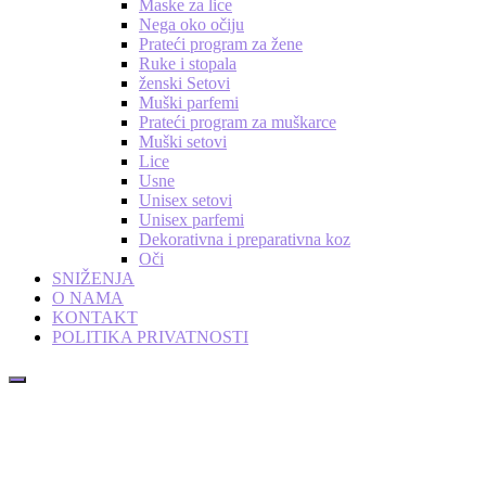
Maske za lice
Nega oko očiju
Prateći program za žene
Ruke i stopala
ženski Setovi
Muški parfemi
Prateći program za muškarce
Muški setovi
Lice
Usne
Unisex setovi
Unisex parfemi
Dekorativna i preparativna koz
Oči
SNIŽENJA
O NAMA
KONTAKT
POLITIKA PRIVATNOSTI