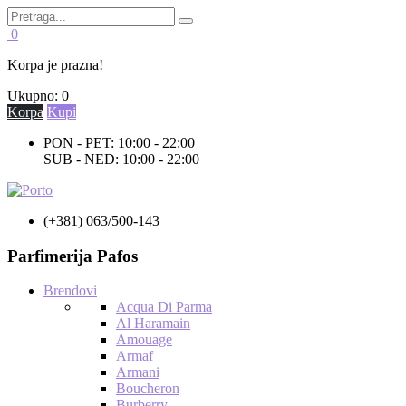
0
Korpa je prazna!
Ukupno:
0
Korpa
Kupi
PON - PET: 10:00 - 22:00
SUB - NED: 10:00 - 22:00
(+381) 063/500-143
Parfimerija Pafos
Brendovi
Acqua Di Parma
Al Haramain
Amouage
Armaf
Armani
Boucheron
Burberry