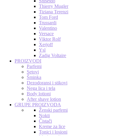
Shiseido
Thierry Mugler
Tiziana Terenzi
Tom Ford
Trussardi
Valentino
Versace
Viktor Rolf
Xerjoff
Ysl
Zadig Voltaire
PROIZVODI
Parfemi
Setovi
Šminka
Dezodoransi i stikovi
Nega lica i tela
Body lotioni
After shave lotion
GRUPE PROIZVODA
Ženski parfemi
Nokti
Čistači
Kreme za lice
Tonici i losioni