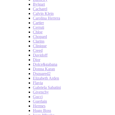
Bvlgari
Cacharel
Calvin Klein
Carolina Herrera
Cartier
Cerruti
Chloe
Chopard
Clarins
Clinique
Creed
Davidoff
Dior
Dolce&gabana
Donna Karan
Dsquared2
Elizabeth Arden
Flavia
Gabriela Sabatini
Givenchy
Gucci
Guerlain
Hermes
Hugo Boss