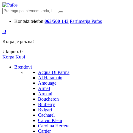
Kontakt telefon
063/500-143
Parfimerija Pafos
0
Korpa je prazna!
Ukupno:
0
Korpa
Kupi
Brendovi
Acqua Di Parma
Al Haramain
Amouage
Armaf
Armani
Boucheron
Burberry
Bvlgari
Cacharel
Calvin Klein
Carolina Herrera
Cartier