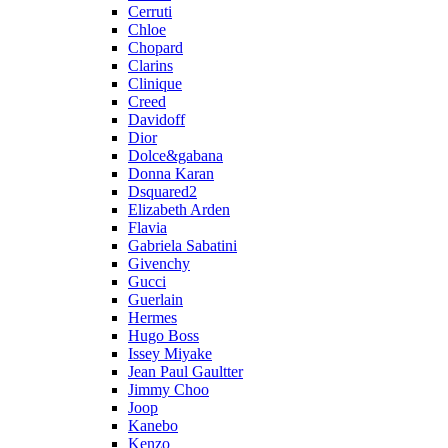
Cerruti
Chloe
Chopard
Clarins
Clinique
Creed
Davidoff
Dior
Dolce&gabana
Donna Karan
Dsquared2
Elizabeth Arden
Flavia
Gabriela Sabatini
Givenchy
Gucci
Guerlain
Hermes
Hugo Boss
Issey Miyake
Jean Paul Gaultter
Jimmy Choo
Joop
Kanebo
Kenzo