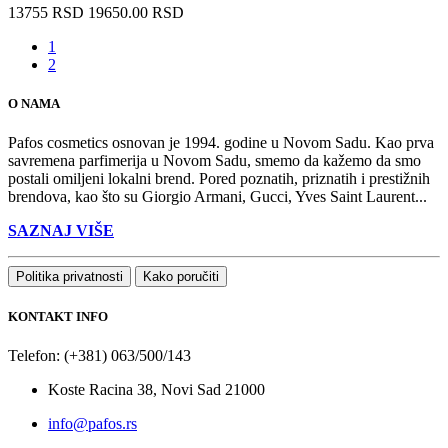
13755 RSD
19650.00 RSD
1
2
O NAMA
Pafos cosmetics osnovan je 1994. godine u Novom Sadu. Kao prva
savremena parfimerija u Novom Sadu, smemo da kažemo da smo
postali omiljeni lokalni brend. Pored poznatih, priznatih i prestižnih
brendova, kao što su Giorgio Armani, Gucci, Yves Saint Laurent...
SAZNAJ VIŠE
Politika privatnosti
Kako poručiti
KONTAKT INFO
Telefon: (+381) 063/500/143
Koste Racina 38, Novi Sad 21000
info@pafos.rs