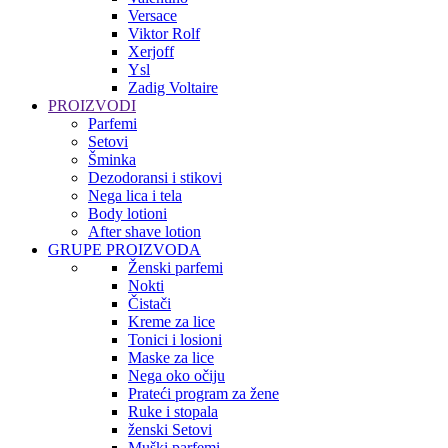
Versace
Viktor Rolf
Xerjoff
Ysl
Zadig Voltaire
PROIZVODI
Parfemi
Setovi
Šminka
Dezodoransi i stikovi
Nega lica i tela
Body lotioni
After shave lotion
GRUPE PROIZVODA
Ženski parfemi
Nokti
Čistači
Kreme za lice
Tonici i losioni
Maske za lice
Nega oko očiju
Prateći program za žene
Ruke i stopala
ženski Setovi
Muški parfemi