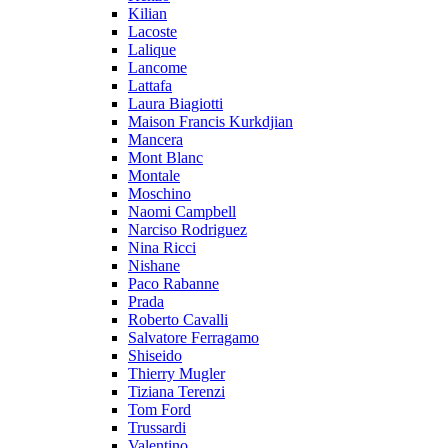
Kilian
Lacoste
Lalique
Lancome
Lattafa
Laura Biagiotti
Maison Francis Kurkdjian
Mancera
Mont Blanc
Montale
Moschino
Naomi Campbell
Narciso Rodriguez
Nina Ricci
Nishane
Paco Rabanne
Prada
Roberto Cavalli
Salvatore Ferragamo
Shiseido
Thierry Mugler
Tiziana Terenzi
Tom Ford
Trussardi
Valentino