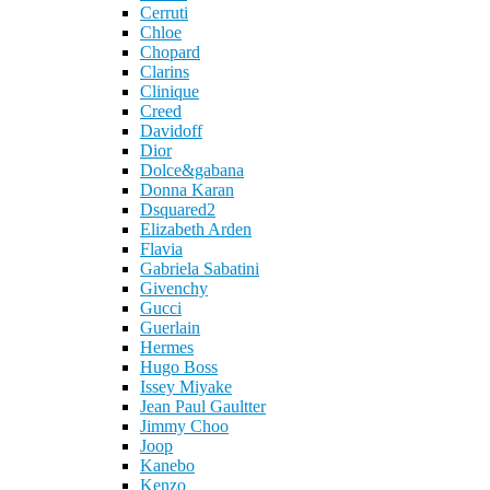
Cerruti
Chloe
Chopard
Clarins
Clinique
Creed
Davidoff
Dior
Dolce&gabana
Donna Karan
Dsquared2
Elizabeth Arden
Flavia
Gabriela Sabatini
Givenchy
Gucci
Guerlain
Hermes
Hugo Boss
Issey Miyake
Jean Paul Gaultter
Jimmy Choo
Joop
Kanebo
Kenzo