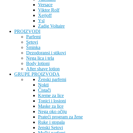
Versace
Viktor Rolf
Xerjoff
Ysl
Zadig Voltaire
PROIZVODI
Parfemi
Setovi
Šminka
Dezodoransi i stikovi
Nega lica i tela
Body lotioni
After shave lotion
GRUPE PROIZVODA
Ženski parfemi
Nokti
Čistači
Kreme za lice
Tonici i losioni
Maske za lice
Nega oko očiju
Prateći program za žene
Ruke i stopala
ženski Setovi
Muški parfemi