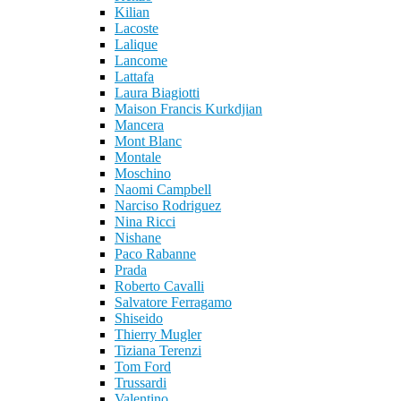
Kilian
Lacoste
Lalique
Lancome
Lattafa
Laura Biagiotti
Maison Francis Kurkdjian
Mancera
Mont Blanc
Montale
Moschino
Naomi Campbell
Narciso Rodriguez
Nina Ricci
Nishane
Paco Rabanne
Prada
Roberto Cavalli
Salvatore Ferragamo
Shiseido
Thierry Mugler
Tiziana Terenzi
Tom Ford
Trussardi
Valentino