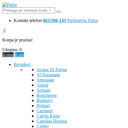
Kontakt telefon
063/500-143
Parfimerija Pafos
0
Korpa je prazna!
Ukupno:
0
Korpa
Kupi
Brendovi
Acqua Di Parma
Al Haramain
Amouage
Armaf
Armani
Boucheron
Burberry
Bvlgari
Cacharel
Calvin Klein
Carolina Herrera
Cartier