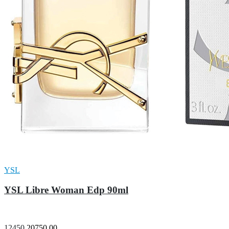
YSL
YSL Libre Woman Edp 90ml
12450
20750.00