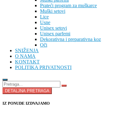
Prateći program za muškarce
Muški setovi
Lice
Usne
Unisex setovi
Unisex parfemi
Dekorativna i preparativna koz
Oči
SNIŽENJA
O NAMA
KONTAKT
POLITIKA PRIVATNOSTI
DETALJNA PRETRAGA
IZ PONUDE IZDVAJAMO