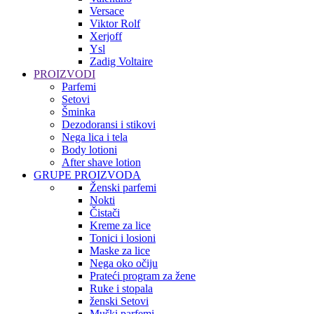
Versace
Viktor Rolf
Xerjoff
Ysl
Zadig Voltaire
PROIZVODI
Parfemi
Setovi
Šminka
Dezodoransi i stikovi
Nega lica i tela
Body lotioni
After shave lotion
GRUPE PROIZVODA
Ženski parfemi
Nokti
Čistači
Kreme za lice
Tonici i losioni
Maske za lice
Nega oko očiju
Prateći program za žene
Ruke i stopala
ženski Setovi
Muški parfemi