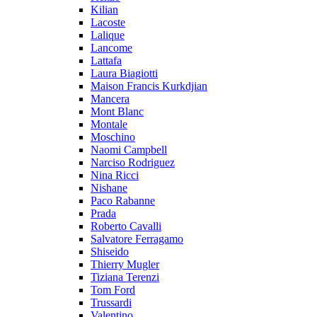
Kilian
Lacoste
Lalique
Lancome
Lattafa
Laura Biagiotti
Maison Francis Kurkdjian
Mancera
Mont Blanc
Montale
Moschino
Naomi Campbell
Narciso Rodriguez
Nina Ricci
Nishane
Paco Rabanne
Prada
Roberto Cavalli
Salvatore Ferragamo
Shiseido
Thierry Mugler
Tiziana Terenzi
Tom Ford
Trussardi
Valentino