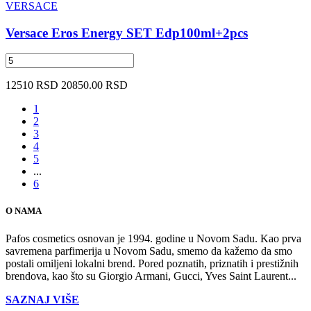
VERSACE
Versace Eros Energy SET Edp100ml+2pcs
12510 RSD
20850.00 RSD
1
2
3
4
5
...
6
O NAMA
Pafos cosmetics osnovan je 1994. godine u Novom Sadu. Kao prva
savremena parfimerija u Novom Sadu, smemo da kažemo da smo
postali omiljeni lokalni brend. Pored poznatih, priznatih i prestižnih
brendova, kao što su Giorgio Armani, Gucci, Yves Saint Laurent...
SAZNAJ VIŠE