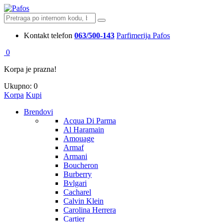
Kontakt telefon
063/500-143
Parfimerija Pafos
0
Korpa je prazna!
Ukupno:
0
Korpa
Kupi
Brendovi
Acqua Di Parma
Al Haramain
Amouage
Armaf
Armani
Boucheron
Burberry
Bvlgari
Cacharel
Calvin Klein
Carolina Herrera
Cartier