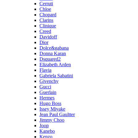
Cerruti
Chloe
Chopard
Clarins
Clinique
Creed
Davidoff
Dior
Dolce&gabana
Donna Karan
Dsquared2
Elizabeth Arden
Flavia
Gabriela Sabatini
Givenchy
Gucci
Guerlain
Hermes
Hugo Boss
Issey Miyake
Jean Paul Gaultter
Jimmy Choo
Joop
Kanebo
Kenzo